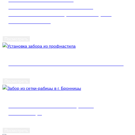
АВТОМАТИЧЕСКИХ ВОРОТ ИЗ
ЕВРОШТАКЕТНИКА (ШАХМАТКА) В Г.
КРАСНОГОРСК
Посмотреть
УСТАНОВКА ЗАБОРА ИЗ ПРОФНАСТИЛА
Посмотреть
ЗАБОР ИЗ СЕТКИ-РАБИЦЫ В Г.
БРОННИЦЫ
Посмотреть