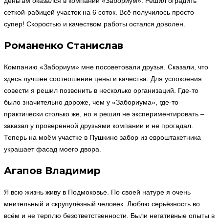
деньгам оказался в компании «Забориум». Решил оградить
сеткой-рабицей участок на 6 соток. Всё получилось просто
супер! Скоростью и качеством работы остался доволен.
Романенко Станислав
Компанию «Забориум» мне посоветовали друзья. Сказали, что
здесь лучшее соотношение цены и качества. Для успокоения
совести я решил позвонить в несколько организаций. Где-то
было значительно дороже, чем у «Забориума», где-то
практически столько же, но я решил не экспериментировать –
заказал у проверенной друзьями компании и не прогадал.
Теперь на моём участке в Пушкино забор из евроштакетника
украшает фасад моего двора.
Агапов Владимир
Я всю жизнь живу в Подмоковье. По своей натуре я очень
мнительный и скрупулёзный человек. Люблю серьёзность во
всём и не терплю безответственности. Были негативные опыты в