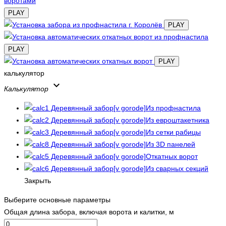
PLAY
PLAY
PLAY
PLAY
калькулятор
keyboard_arrow_down
Калькулятор
Из профнастила
Из евроштакетника
Из сетки рабицы
Из 3D панелей
Откатных ворот
Из сварных секций
Закрыть
Выберите основные параметры
Общая длина забора, включая ворота и калитки, м